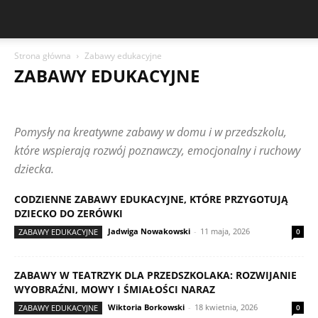
Strona główna
Zabawy edukacyjne
ZABAWY EDUKACYJNE
ADAPTACJA W PRZEDSZKOLU
CZYTELNICY PISZĄ
EMOCJE RODZICA
NAUKA PRZEZ ZABAWĘ
Pomysły na kreatywne zabawy w domu i w przedszkolu,
PRZYGOTOWANIE DO SZKOŁY
ROZWÓJ EMOCJONALNY
ROZWÓJ MOWY
ROZWÓJ POZNAWCZY
ROZWÓJ SPOŁECZNY
które wspierają rozwój poznawczy, emocjonalny i ruchowy
RUTYNA I ORGANIZACJA DNIA
SAMODZIELNOŚĆ DZIECKA
dziecka.
WSPÓŁPRACA Z PRZEDSZKOLEM
WYZWANIA WYCHOWAWCZE
ZABAWY EDUKACYJNE
ZDROWIE I BEZPIECZEŃSTWO
CODZIENNE ZABAWY EDUKACYJNE, KTÓRE PRZYGOTUJĄ
ŻYWIENIE PRZEDSZKOLAKA
DZIECKO DO ZERÓWKI
Jadwiga Nowakowski
-
11 maja, 2026
ZABAWY EDUKACYJNE
0
ZABAWY W TEATRZYK DLA PRZEDSZKOLAKA: ROZWIJANIE
WYOBRAŹNI, MOWY I ŚMIAŁOŚCI NARAZ
Wiktoria Borkowski
-
18 kwietnia, 2026
ZABAWY EDUKACYJNE
0