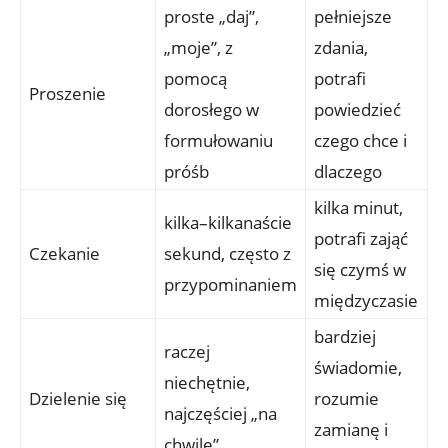
proste „daj”,
pełniejsze
„moje”, z
zdania,
pomocą
potrafi
Proszenie
dorosłego w
powiedzieć
formułowaniu
czego chce i
próśb
dlaczego
kilka minut,
kilka–kilkanaście
potrafi zająć
Czekanie
sekund, często z
się czymś w
przypominaniem
międzyczasie
bardziej
raczej
świadomie,
niechętnie,
Dzielenie się
rozumie
najczęściej „na
zamianę i
chwilę”