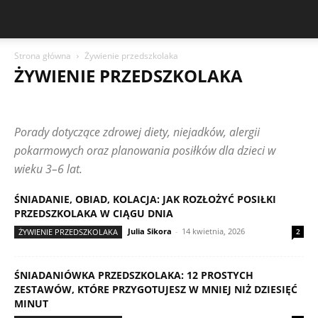
Strona główna
Żywienie przedszkolaka
ŻYWIENIE PRZEDSZKOLAKA
ADAPTACJA W PRZEDSZKOLU
CZYTELNICY PISZĄ
EMOCJE RODZICA
NAUKA PRZEZ ZABAWĘ
Porady dotyczące zdrowej diety, niejadków, alergii
PRZYGOTOWANIE DO SZKOŁY
ROZWÓJ EMOCJONALNY
ROZWÓJ MOWY
ROZWÓJ POZNAWCZY
ROZWÓJ SPOŁECZNY
pokarmowych oraz planowania posiłków dla dzieci w
RUTYNA I ORGANIZACJA DNIA
SAMODZIELNOŚĆ DZIECKA
wieku 3–6 lat.
WSPÓŁPRACA Z PRZEDSZKOLEM
WYZWANIA WYCHOWAWCZE
ZABAWY EDUKACYJNE
ZDROWIE I BEZPIECZEŃSTWO
ŚNIADANIE, OBIAD, KOLACJA: JAK ROZŁOŻYĆ POSIŁKI
ŻYWIENIE PRZEDSZKOLAKA
PRZEDSZKOLAKA W CIĄGU DNIA
Julia Sikora
-
14 kwietnia, 2026
ŻYWIENIE PRZEDSZKOLAKA
2
ŚNIADANIÓWKA PRZEDSZKOLAKA: 12 PROSTYCH
ZESTAWÓW, KTÓRE PRZYGOTUJESZ W MNIEJ NIŻ DZIESIĘĆ
MINUT